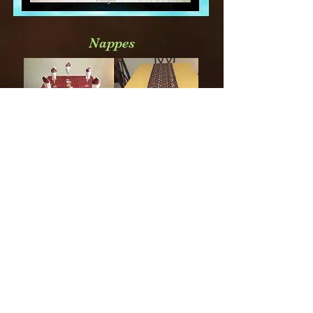
Nappes
Haut de page
Ti Motu Design
Dakar
Sénégal